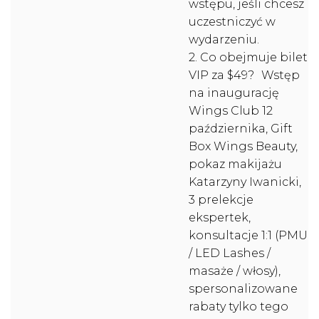
wstępu, jeśli chcesz
uczestniczyć w
wydarzeniu.
2. Co obejmuje bilet
VIP za $49? Wstęp
na inaugurację
Wings Club 12
października, Gift
Box Wings Beauty,
pokaz makijażu
Katarzyny Iwanicki,
3 prelekcje
ekspertek,
konsultacje 1:1 (PMU
/ LED Lashes /
masaże / włosy),
spersonalizowane
rabaty tylko tego