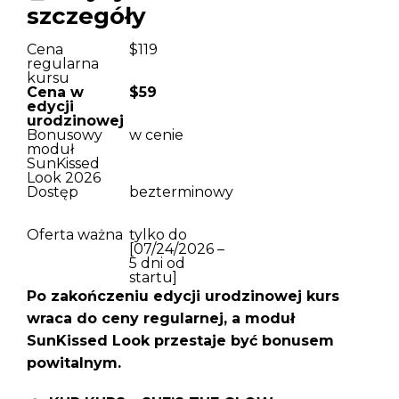
szczegóły
Cena
$119
regularna
kursu
Cena w
$59
edycji
urodzinowej
Bonusowy
w cenie
moduł
SunKissed
Look 2026
Dostęp
bezterminowy
Oferta ważna
tylko do
[07/24/2026 –
5 dni od
startu]
Po zakończeniu edycji urodzinowej kurs
wraca do ceny regularnej, a moduł
SunKissed Look przestaje być bonusem
powitalnym.