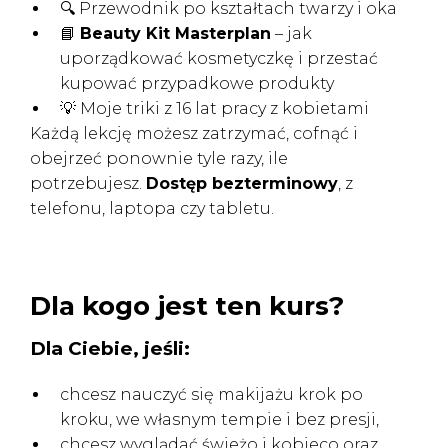
🔍 Przewodnik po kształtach twarzy i oka
📘
Beauty Kit Masterplan
–
jak
uporządkować kosmetyczkę i przestać
kupować przypadkowe produkty
💡 Moje triki z 16 lat pracy z kobietami
Każdą lekcję możesz zatrzymać, cofnąć i
obejrzeć ponownie tyle razy, ile
potrzebujesz.
Dostęp bezterminowy
, z
telefonu, laptopa czy tabletu.
Dla kogo jest ten kurs?
Dla Ciebie, jeśli:
chcesz nauczyć się makijażu krok po
kroku, we własnym tempie i bez presji,
chcesz wyglądać świeżo i kobieco oraz