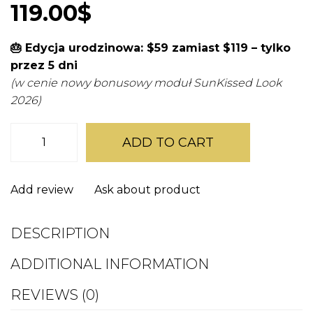
119.00
$
🎂 Edycja urodzinowa: $59 zamiast $119 – tylko
przez 5 dni
(w cenie nowy bonusowy moduł SunKissed Look
2026)
She’s
The
ADD TO CART
Glow
–
Kurs
Online
Add review
Ask about product
quantity
DESCRIPTION
ADDITIONAL INFORMATION
REVIEWS (0)