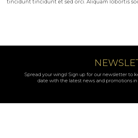
tincidunt tincidunt et sed orci. Aliquam lobortis so
NEWSLE
Spread your wings! Sign up for our newsletter to 
date with the latest news and promotions in 