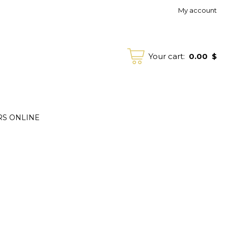
My account
0.00
$
Your cart:
RS ONLINE