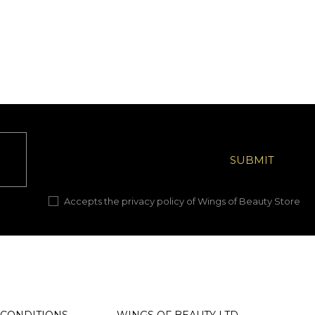
Accepts the privacy policy of Wings of Beauty Store
 CONDITIONS
WINGS OF BEAUTY LTD