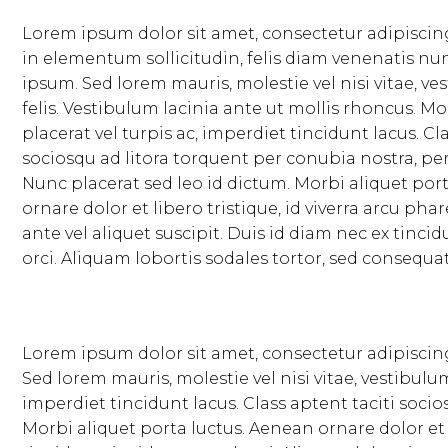
Lorem ipsum dolor sit amet, consectetur adipiscing
in elementum sollicitudin, felis diam venenatis nun
ipsum. Sed lorem mauris, molestie vel nisi vitae,
felis. Vestibulum lacinia ante ut mollis rhoncus. Mor
placerat vel turpis ac, imperdiet tincidunt lacus. Cl
sociosqu ad litora torquent per conubia nostra, p
Nunc placerat sed leo id dictum. Morbi aliquet por
ornare dolor et libero tristique, id viverra arcu ph
ante vel aliquet suscipit. Duis id diam nec ex tinci
orci. Aliquam lobortis sodales tortor, sed consequat
Lorem ipsum dolor sit amet, consectetur adipiscing 
Sed lorem mauris, molestie vel nisi vitae, vestibulu
imperdiet tincidunt lacus. Class aptent taciti soci
Morbi aliquet porta luctus. Aenean ornare dolor et l