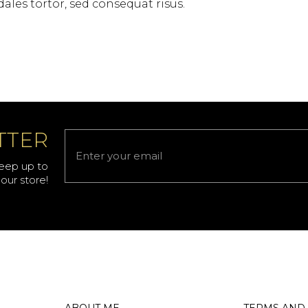
dales tortor, sed consequat risus.
TTER
keep up to
our store!
ABOUT ME
TERMS AND