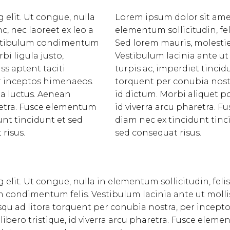
 elit. Ut congue, nulla
Lorem ipsum dolor sit amet
c, nec laoreet ex leo a
elementum sollicitudin, fel
 vestibulum condimentum
Sed lorem mauris, molestie
bi ligula justo,
Vestibulum lacinia ante ut 
ass aptent taciti
turpis ac, imperdiet tincidu
er inceptos himenaeos.
torquent per conubia nost
ta luctus. Aenean
id dictum. Morbi aliquet po
aretra. Fusce elementum
id viverra arcu pharetra. F
dunt tincidunt et sed
diam nec ex tincidunt tinci
 risus.
sed consequat risus.
elit. Ut congue, nulla in elementum sollicitudin, feli
m condimentum felis. Vestibulum lacinia ante ut mollis 
osqu ad litora torquent per conubia nostra, per incep
ibero tristique, id viverra arcu pharetra. Fusce elemen